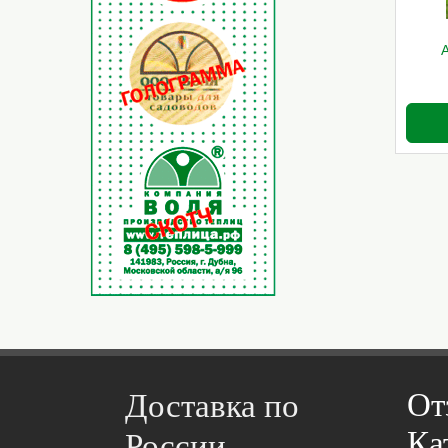
От
Доставка по
Ка
России