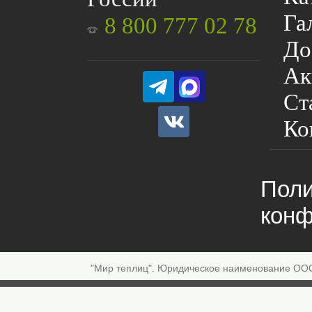
Га
8 800 777 02 78
До
Ак
Ст
Ко
Поли
конф
"Мир теплиц". Юридическое наименование ОО