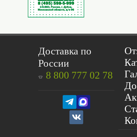
От
Доставка по
Ка
России
Га
8 800 777 02 78
До
Ак
Ст
Ко