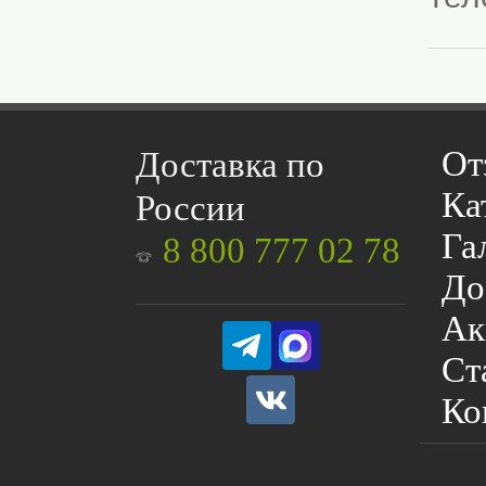
От
Доставка по
Ка
России
Га
8 800 777 02 78
До
Ак
Ст
Ко