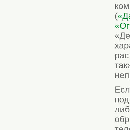
ком
(
«Д
«Ог
«Де
хар
рас
так
неп
Есл
под
либ
обр
тел