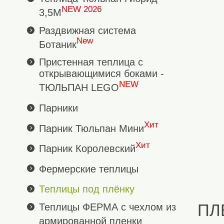
NEW 2026
3,5М
Раздвижная система
New
Ботаник
Пристенная теплица с
открывающимися боками -
NEW
ТЮЛЬПАН LEGO
Парники
Хит
Парник Тюльпан Мини
Хит
Парник Королевский
Фермерские теплицы
Теплицы под плёнку
ПЛ
Теплицы ФЕРМА с чехлом из
армированной пленки