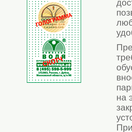
дос
поз
люб
удо
Пре
тре
обу
вно
пар
на 
зак
уст
При