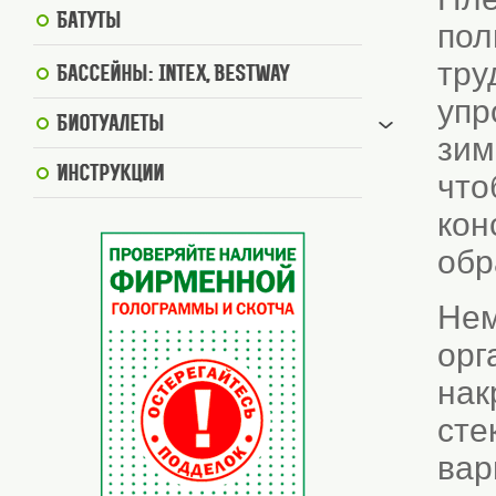
Батуты
пол
тру
Бассейны: Intex, BestWay
упр
Биотуалеты
зим
Инструкции
что
кон
обр
Нем
орг
нак
сте
вар