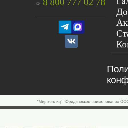
Га
8 800 777 02 78
До
Ак
Ст
Ко
Поли
конф
"Мир теплиц". Юридическое наименование ОО